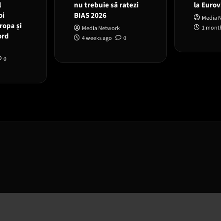
l
nu trebuie să ratezi
la Eurov
oi
BIAS 2026
Media 
ropa și
1 mont
Media Network
ord
4 weeks ago
0
0