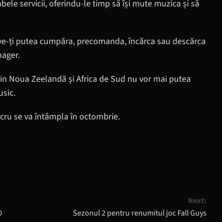
bele servicii, oferindu-le timp să își mute muzica și să
u ve-ți putea cumpăra, precomanda, încărca sau descărca
nager.
 din Noua Zeelandă și Africa de Sud nu vor mai putea
usic.
lucru se va întâmpla în octombrie.
Next:
0
Sezonul 2 pentru renumitul joc Fall Guys