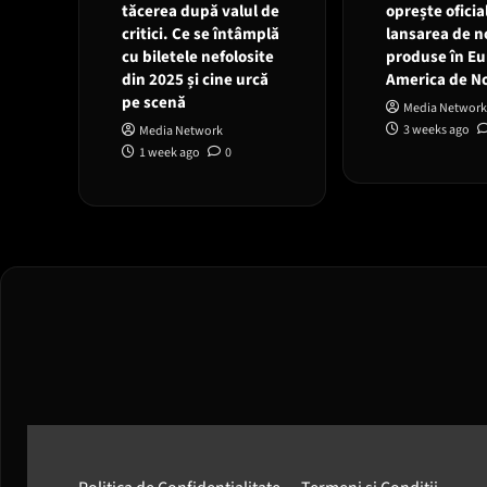
tăcerea după valul de
oprește oficia
critici. Ce se întâmplă
lansarea de n
cu biletele nefolosite
produse în Eu
din 2025 și cine urcă
America de N
pe scenă
Media Network
3 weeks ago
Media Network
1 week ago
0