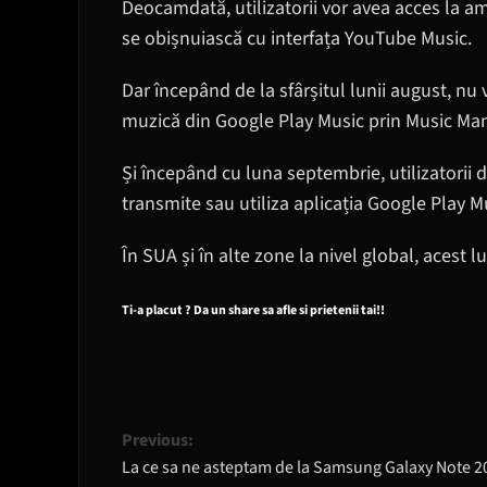
Deocamdată, utilizatorii vor avea acces la am
se obișnuiască cu interfața YouTube Music.
Dar începând de la sfârșitul lunii august, n
muzică din Google Play Music prin Music Ma
Și începând cu luna septembrie, utilizatorii
transmite sau utiliza aplicația Google Play M
În SUA și în alte zone la nivel global, acest 
Ti-a placut ? Da un share sa afle si prietenii tai!!
Post
Previous:
La ce sa ne asteptam de la Samsung Galaxy Note 2
navigation