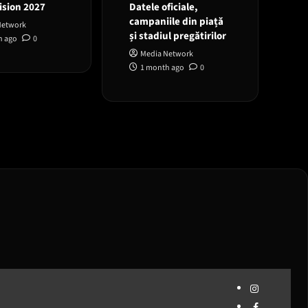
ision 2027
Datele oficiale,
campaniile din piață
Network
și stadiul pregătirilor
h ago
0
Media Network
1 month ago
0
Instagram
Facebook