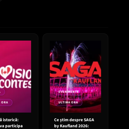
A
EVENIMENTE
A ORA
ULTIMA ORA
 istorică:
Ce știm despre SAGA
va participa
by Kaufland 2026: