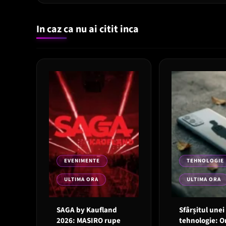
In caz ca nu ai citit inca
EVENIMENTE
TEHNOLOGIE
ULTIMA ORA
ULTIMA ORA
SAGA by Kaufland
Sfârșitul unei
2026: MASIRO rupe
tehnologie: 