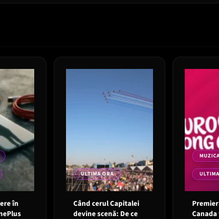
MUZIC
ULTIMA ORA
ULTIM
 ere în
Când cerul Capitalei
Premieră
OnePlus
devine scenă: De ce
Canada 