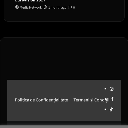
Eurovision 2027
Media Network
1 month ago
0
Instagram
Facebook
Politica de Confidențialitate
Termeni și Condiții
Media
Network