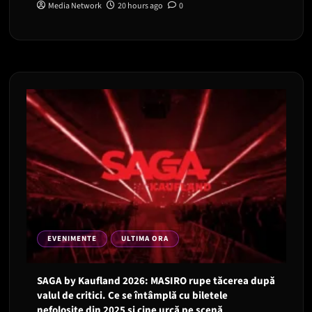
Media Network
20 hours ago
0
EVENIMENTE
ULTIMA ORA
SAGA by Kaufland 2026: MASIRO rupe tăcerea după
valul de critici. Ce se întâmplă cu biletele
nefolosite din 2025 și cine urcă pe scenă