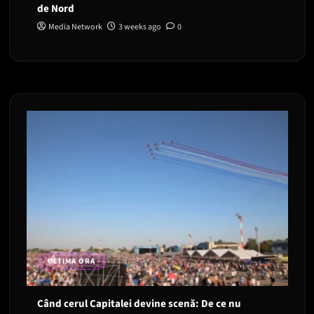
de Nord
Media Network
3 weeks ago
0
ULTIMA ORA
Când cerul Capitalei devine scenă: De ce nu