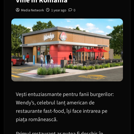
vine în România
Media Network
1 year ago
0
Vești entuziasmante pentru fanii burgerilor:
Wendy’s, celebrul lanț american de
restaurante fast-food, își face intrarea pe
piața românească.
Primul restaurant ar putea fi deschis în