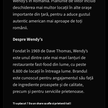
Wendy’s în România. Planurile de viitor includ
deschiderea mai multor locații în alte orașe
importante din țară, pentru a aduce gustul
autentic american mai aproape de toți
românii.
Despre Wendy’s
Fondat în 1969 de Dave Thomas, Wendy’s
este unul dintre cele mai mari lanțuri de
restaurante fast-food din lume, cu peste
6.800 de locații în întreaga lume. Brandul
este cunoscut pentru angajamentul său față
de ingrediente proaspete și de calitate,
precum și pentru serviciile prietenoase.
Ti-a placut ? Da un share sa afle si prietenii tai!!