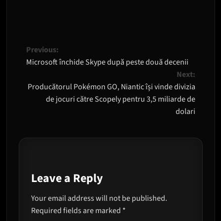
Post
Previous:
Microsoft închide Skype după peste două decenii
navigation
Next:
Producătorul Pokémon GO, Niantic își vinde divizia
de jocuri către Scopely pentru 3,5 miliarde de
dolari
Leave a Reply
Your email address will not be published.
Required fields are marked
*