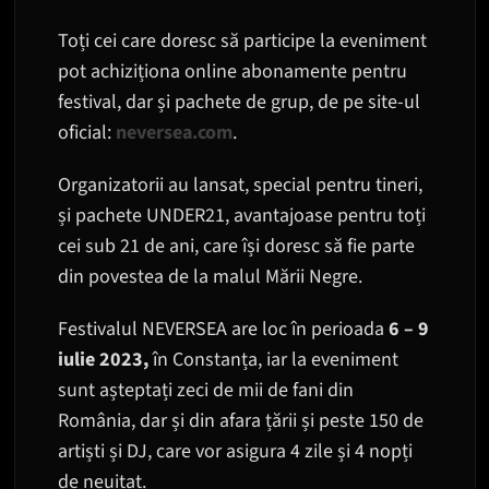
Toți cei care doresc să participe la eveniment
pot achiziționa online abonamente pentru
festival, dar și pachete de grup, de pe site-ul
oficial:
neversea.com
.
Organizatorii au lansat, special pentru tineri,
și pachete UNDER21, avantajoase pentru toți
cei sub 21 de ani, care își doresc să fie parte
din povestea de la malul Mării Negre.
Festivalul NEVERSEA are loc în perioada
6 – 9
iulie 2023,
în Constanța, iar la eveniment
sunt așteptați zeci de mii de fani din
România, dar și din afara țării și peste 150 de
artiști și DJ, care vor asigura 4 zile și 4 nopți
de neuitat.