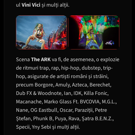
ul
Vini Vici
și mulți alții.
Scena
The ARK
va fi, de asemenea, o explozie
de ritmuri trap, rap, hip-hop, dubstep, trip-
hop, asigurate de artiști români și străini,
precum Borgore, Amuly, Azteca, Berechet,
Dub FX & Woodnote, Ian, IDK, Killa Fonic,
Macanache, Marko Glass Ft. BVCOVIA, M.G.L.,
Nane, OG Eastbull, Oscar, Paraziții, Petre
Ștefan, Phunk B, Puya, Rava, Șatra B.E.N.Z.,
Specii, Yny Sebi și mulți alții.