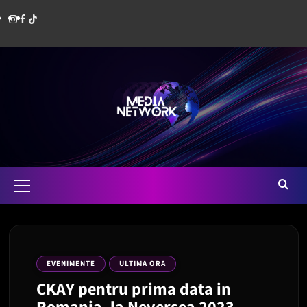
Skip
Instagram
Facebook
Media
to
content
Network
Romania
Primary
Menu
EVENIMENTE
ULTIMA ORA
CKAY pentru prima data in