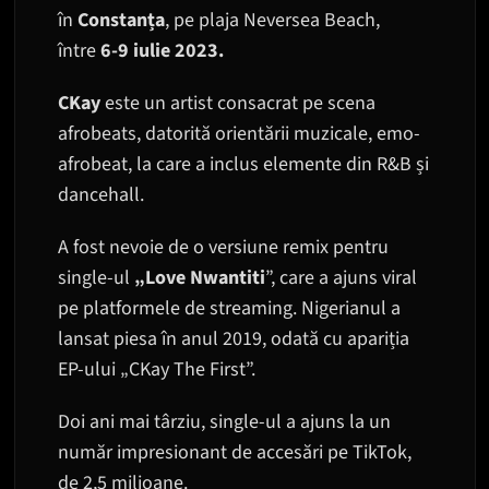
în
Constanța
, pe plaja Neversea Beach,
între
6-9 iulie 2023.
CKay
este un artist consacrat pe scena
afrobeats, datorită orientării muzicale, emo-
afrobeat, la care a inclus elemente din R&B și
dancehall.
A fost nevoie de o versiune remix pentru
single-ul
„Love Nwantiti
”, care a ajuns viral
pe platformele de streaming. Nigerianul a
lansat piesa în anul 2019, odată cu apariția
EP-ului „CKay The First”.
Doi ani mai târziu, single-ul a ajuns la un
număr impresionant de accesări pe TikTok,
de 2,5 milioane.