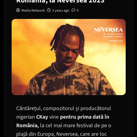
Romania, la Neversea 2023
Media Network
3 years ago
0
Cântărețul, compozitorul și producătorul
nigerian
CKay
vine
pentru prima dată în
România,
la cel mai mare festival de pe o
plajă din Europa, Neversea, care are loc