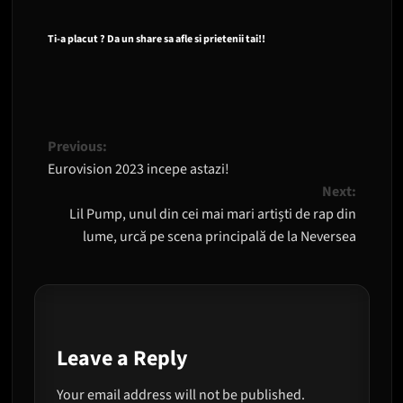
Ti-a placut ? Da un share sa afle si prietenii tai!!
Post
Previous:
Eurovision 2023 incepe astazi!
navigation
Next:
Lil Pump, unul din cei mai mari artiști de rap din
lume, urcă pe scena principală de la Neversea
Leave a Reply
Your email address will not be published.