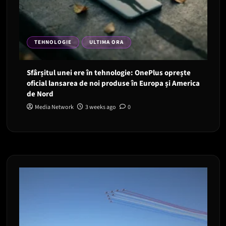
TEHNOLOGIE
ULTIMA ORA
Sfârșitul unei ere în tehnologie: OnePlus oprește
oficial lansarea de noi produse în Europa și America
de Nord
Media Network
3 weeks ago
0