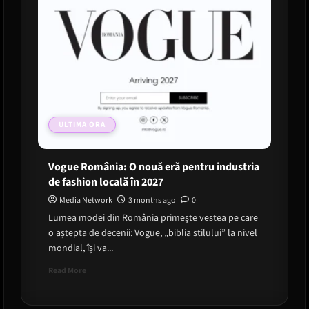
ULTIMA ORA
Vogue România: O nouă eră pentru industria
de fashion locală în 2027
Media Network
3 months ago
0
Lumea modei din România primește vestea pe care
o aștepta de decenii: Vogue, „biblia stilului” la nivel
mondial, își va...
Read
Read More
more
about
Vogue