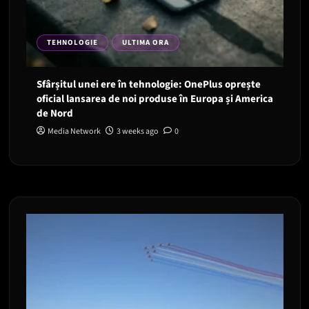
TEHNOLOGIE
ULTIMA ORA
Sfârșitul unei ere în tehnologie: OnePlus oprește
oficial lansarea de noi produse în Europa și America
de Nord
Media Network
3 weeks ago
0