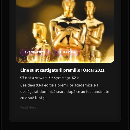
EVENIMENTE
ULTIMA ORA
Cine sunt castigatorii premiilor Oscar 2021
Media Network
5 years ago
0
Cea de-a 93-a ediție a premiilor academice s-a
desfășurat duminică seara după ce au fost amânate
cu două luni și...
Read
Read More
more
about
Cine
sunt