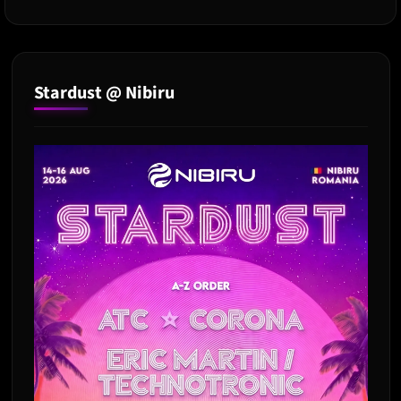
castigatorii
premiilor
Oscar
2021
Stardust @ Nibiru