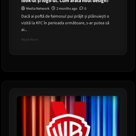
look-ul și logo-ul. Cum arată noul design?
Media Network
2 months ago
0
Dacă ai poftă de faimosul pui prăjit și plănuiești o
vizită la KFC în perioada următoare, s-ar putea să
ai...
Read
Read More
more
about
Rebranding
crocant.
KFC
își
schimbă
radical
look-
ul
și
logo-
ul.
Cum
arată
noul