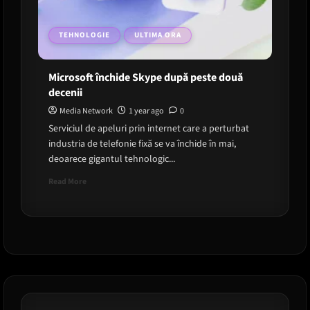
TEHNOLOGIE
ULTIMA ORA
Microsoft închide Skype după peste două
decenii
Media Network
1 year ago
0
Serviciul de apeluri prin internet care a perturbat
industria de telefonie fixă ​​se va închide în mai,
deoarece gigantul tehnologic...
Read
Read More
more
about
Microsoft
închide
Skype
după
peste
două
decenii