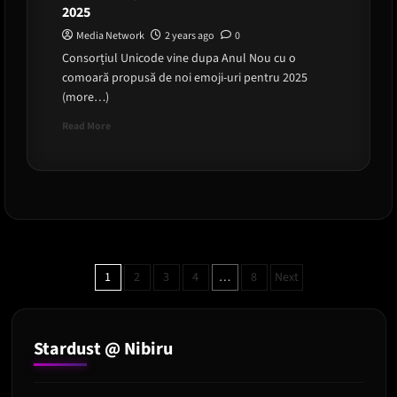
2025
Media Network
2 years ago
0
Consorțiul Unicode vine dupa Anul Nou cu o
comoară propusă de noi emoji-uri pentru 2025
(more…)
Read
Read More
more
about
Zeci
de
emoji-
uri
noi
vin
Posts
pe
1
2
3
4
…
8
Next
telefonul
pagination
tău
în
2025
Stardust @ Nibiru