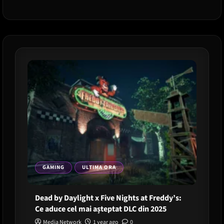
Game”
a
ajuns
la
final,
dar
universul
continuă.
Ce
urmează
după
sezonul
3?
GAMING
ULTIMA ORA
Dead by Daylight x Five Nights at Freddy’s:
Ce aduce cel mai așteptat DLC din 2025
Media Network
1 year ago
0