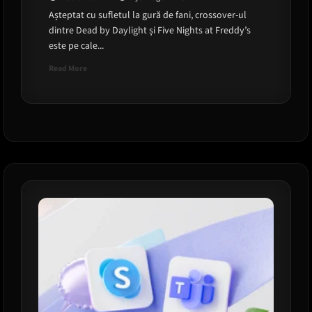
Așteptat cu sufletul la gură de fani, crossover-ul
dintre Dead by Daylight și Five Nights at Freddy’s
este pe cale...
Read
Read More
more
about
Dead
by
Daylight
x
Five
Nights
at
Freddy’s:
Ce
aduce
cel
mai
așteptat
DLC
din
2025