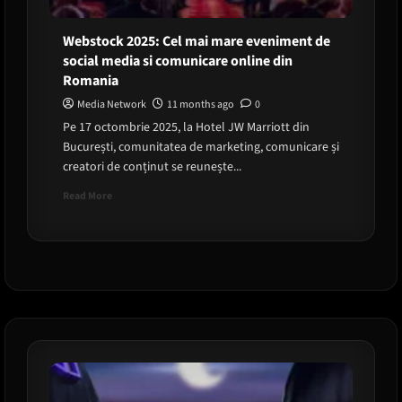
Webstock 2025: Cel mai mare eveniment de
social media si comunicare online din
Romania
Media Network
11 months ago
0
Pe 17 octombrie 2025, la Hotel JW Marriott din
București, comunitatea de marketing, comunicare și
creatori de conținut se reunește...
Read
Read More
more
about
Webstock
2025:
Cel
mai
mare
eveniment
de
social
media
si