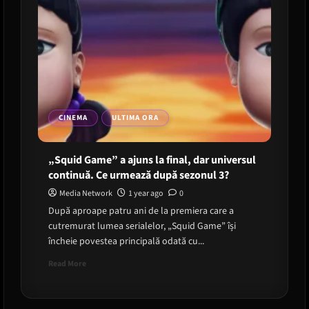
comunicare
online
din
Romania
CINEMA
ULTIMA ORA
„Squid Game” a ajuns la final, dar universul
continuă. Ce urmează după sezonul 3?
Media Network
1 year ago
0
După aproape patru ani de la premiera care a
cutremurat lumea serialelor, „Squid Game” își
încheie povestea principală odată cu...
Read
Read More
more
about
„Squid