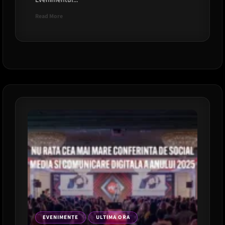
Evenimentul...
Read
Read More
more
about
Romexpo
devine
arena
gamerilor:
eveniment
central
Bucharest
Gaming
Week
EVENIMENTE
ULTIMA ORA