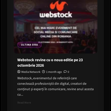
ULTIMA ORA
Webstock revine cu o noua editie pe 23
octombrie 2026
Media Network
1 month ago
0
Webstock, evenimentul de referință care
conectează profesioniștii din digital, creatori de
conținut și experți în comunicare, revine anul acesta
cu...
Read
Read More
more