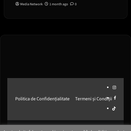
Media Network
1 month ago
0
Instagram
Facebook
Politica de Confidențialitate
Termeni și Condiții
Media
Network
Romania
© 2026
Media Network Romania
. All rights reserved.