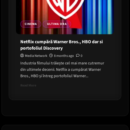
design?
CINEMA
ULTIMA ORA
Netflix cumpără Warner Bros., HBO dar si
portofoliul Discovery
Media Network
8 months ago
0
Industria filmului trăiește cel mai mare cutremur
din ultimele decenii. Netflix a cumpărat Warner
Bros., HBO și întreg portofoliul Warner...
Read
Read More
more
about
Netflix
cumpără
Warner
Bros.,
HBO
dar