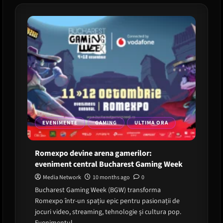
si
portofoliul
Discovery
EVENIMENTE
GAMING
ULTIMA ORA
Romexpo devine arena gamerilor:
eveniment central Bucharest Gaming Week
Media Network
10 months ago
0
Bucharest Gaming Week (BGW) transforma
Romexpo într-un spațiu epic pentru pasionații de
jocuri video, streaming, tehnologie și cultura pop.