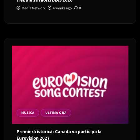
trebuie să ratezi BIAS 2026
Media Network
4 weeks ago
0
MUZICA
ULTIMA ORA
Premieră istorică: Canada va participa la
Eurovision 2027