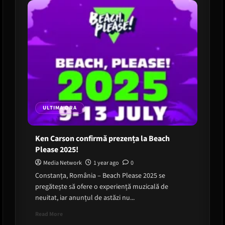
ULTIMA ORA
Ken Carson confirmă prezența la Beach
Please 2025!
Media Network
1 year ago
0
Constanța, România – Beach Please 2025 se
pregătește să ofere o experiență muzicală de
neuitat, iar anunțul de astăzi nu...
Read
Read More
more