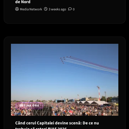
de Nord
Media Network
3 weeks ago
0
ULTIMA ORA
Când cerul Capitalei devine scenă: De ce nu