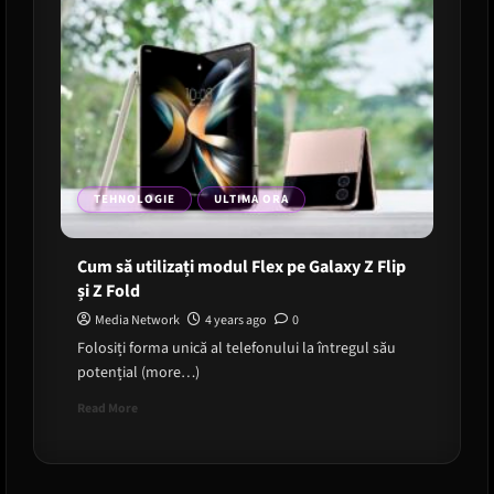
TEHNOLOGIE
ULTIMA ORA
Cum să utilizați modul Flex pe Galaxy Z Flip
și Z Fold
Media Network
4 years ago
0
Folosiți forma unică al telefonului la întregul său
potențial (more…)
Read
Read More
more
about
Cum
să