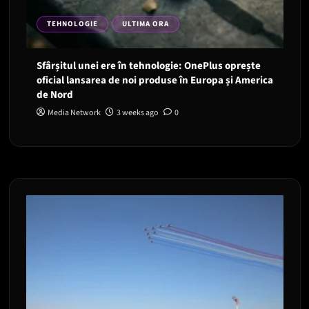
TEHNOLOGIE
ULTIMA ORA
Sfârșitul unei ere în tehnologie: OnePlus oprește
oficial lansarea de noi produse în Europa și America
de Nord
Media Network
3 weeks ago
0