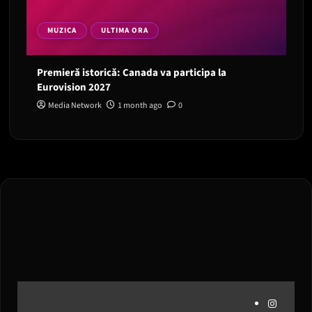
MUZICA
ULTIMA ORA
Premieră istorică: Canada va participa la
Eurovision 2027
Media Network
1 month ago
0
Instagram