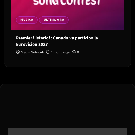
MUZICA
ULTIMA ORA
Premieră istorică: Canada va participa la
Eurovision 2027
Media Network
1 month ago
0