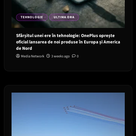
TEHNOLOGIE
ULTIMA ORA
Sfârșitul unei ere în tehnologie: OnePlus oprește
oficial lansarea de noi produse în Europa și America
de Nord
Media Network
3 weeks ago
0