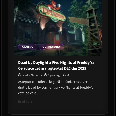
GAMING
ULTIMA ORA
Dead by Daylight x Five Nights at Freddy’s:
Ce aduce cel mai așteptat DLC din 2025
Media Network
1 year ago
0
Așteptat cu sufletul la gură de fani, crossover-ul
dintre Dead by Daylight și Five Nights at Freddy’s
este pe cale...
Read
Read More
more
about
Dead