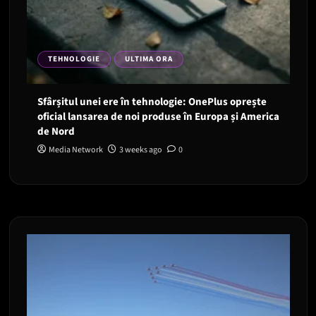
TEHNOLOGIE
ULTIMA ORA
Sfârșitul unei ere în tehnologie: OnePlus oprește
oficial lansarea de noi produse în Europa și America
de Nord
Media Network
3 weeks ago
0