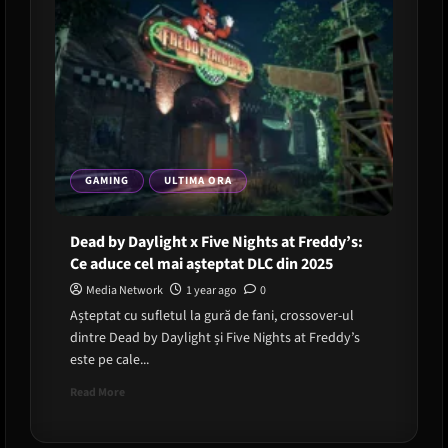
GAMING
ULTIMA ORA
Dead by Daylight x Five Nights at Freddy’s:
Ce aduce cel mai așteptat DLC din 2025
Media Network
1 year ago
0
Așteptat cu sufletul la gură de fani, crossover-ul
dintre Dead by Daylight și Five Nights at Freddy’s
este pe cale...
Read
Read More
more
about
Dead