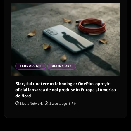
TEHNOLOGIE
ULTIMA ORA
Sfârșitul unei ere în tehnologie: OnePlus oprește
oficial lansarea de noi produse în Europa și America
de Nord
Media Network
3 weeks ago
0