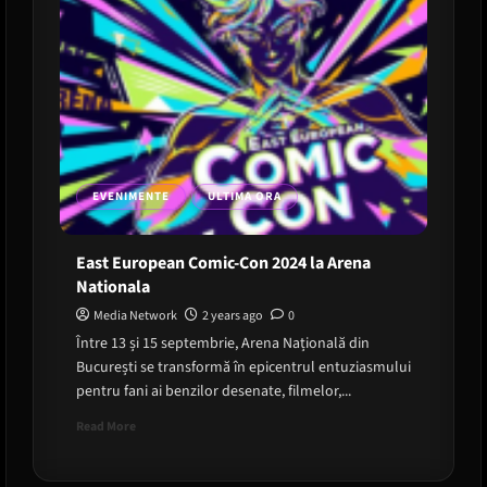
EVENIMENTE
ULTIMA ORA
East European Comic-Con 2024 la Arena
Nationala
Media Network
2 years ago
0
Între 13 și 15 septembrie, Arena Națională din
București se transformă în epicentrul entuziasmului
pentru fani ai benzilor desenate, filmelor,...
Read
Read More
more
about
East