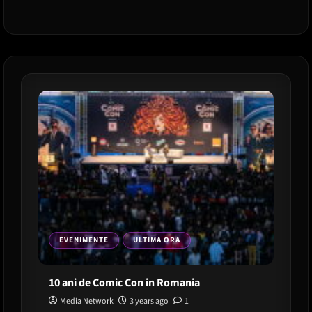
European
Comic-
Con
2024
la
Arena
Nationala
EVENIMENTE
ULTIMA ORA
10 ani de Comic Con in Romania
Media Network
3 years ago
1