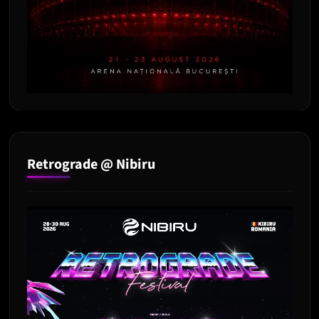
Retrograde @ Nibiru