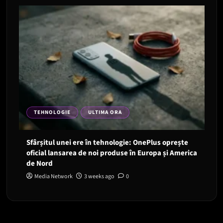
TEHNOLOGIE
ULTIMA ORA
Sfârșitul unei ere în tehnologie: OnePlus oprește
oficial lansarea de noi produse în Europa și America
de Nord
Media Network
3 weeks ago
0