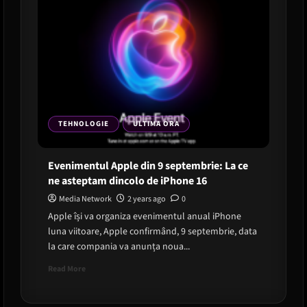
TEHNOLOGIE
ULTIMA ORA
Evenimentul Apple din 9 septembrie: La ce
ne asteptam dincolo de iPhone 16
Media Network
2 years ago
0
Apple își va organiza evenimentul anual iPhone
luna viitoare, Apple confirmând, 9 septembrie, data
la care compania va anunța noua...
Read
Read More
more
about
Evenimentul