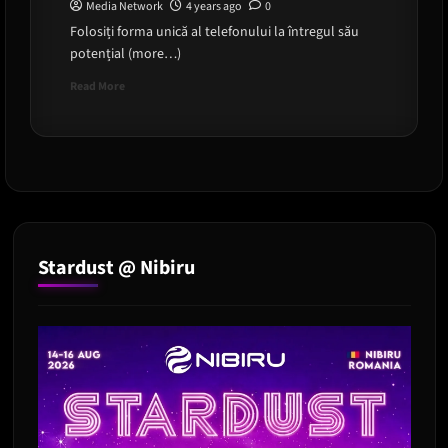
Media Network
4 years ago
0
Folosiți forma unică al telefonului la întregul său
potențial (more…)
Read
Read More
more
about
Cum
să
utilizați
modul
Flex
pe
Galaxy
Stardust @ Nibiru
Z
Flip
și
Z
Fold