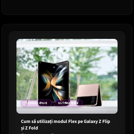
Apple
din
9
septembrie:
La
ce
ne
asteptam
dincolo
de
iPhone
16
TEHNOLOGIE
ULTIMA ORA
Cum să utilizați modul Flex pe Galaxy Z Flip
și Z Fold