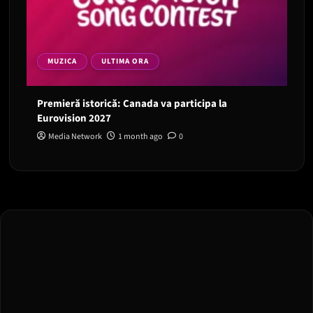
MUZICA
ULTIMA ORA
Premieră istorică: Canada va participa la
Eurovision 2027
Media Network
1 month ago
0