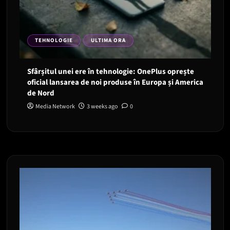
TEHNOLOGIE
ULTIMA ORA
Sfârșitul unei ere în tehnologie: OnePlus oprește
oficial lansarea de noi produse în Europa și America
de Nord
Media Network
3 weeks ago
0