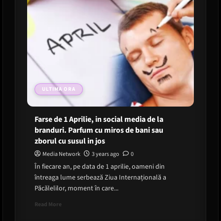
ULTIMA ORA
Farse de 1 Aprilie, in social media de la
branduri. Parfum cu miros de bani sau
zborul cu susul in jos
Media Network
3 years ago
0
În fiecare an, pe data de 1 aprilie, oameni din
întreaga lume serbează Ziua Internațională a
Păcălelilor, moment în care...
Read
Read More
more