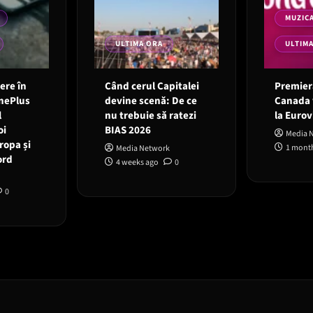
MUZIC
ULTIMA ORA
ULTIM
 ere în
Când cerul Capitalei
Premieră
OnePlus
devine scenă: De ce
Canada 
l
nu trebuie să ratezi
la Eurov
oi
BIAS 2026
Media 
ropa și
1 mont
Media Network
ord
4 weeks ago
0
0