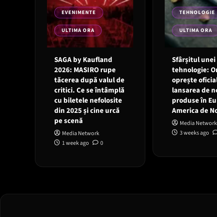
EVENIMENTE
TEHNOLOGIE
ULTIMA ORA
ULTIMA ORA
SAGA by Kaufland
Sfârșitul unei
2026: MASIRO rupe
tehnologie: 
tăcerea după valul de
oprește oficia
critici. Ce se întâmplă
lansarea de n
cu biletele nefolosite
produse în Eu
din 2025 și cine urcă
America de N
pe scenă
Media Network
3 weeks ago
Media Network
1 week ago
0