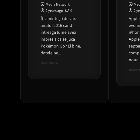
Media Network
Med
2 years ago
0
2 y
Îți amintești de vara
Apple 
anului 2016 când
eveni
întreaga lume avea
iPhone
impresia că se juca
Apple
Pokémon Go? Ei bine,
septem
datele pe...
compa
noua..
Read
Read More
more
Read 
about
Jucatorii
Pokemon
Go
au
antrenat
un
AI
pentru
a
completa
automat