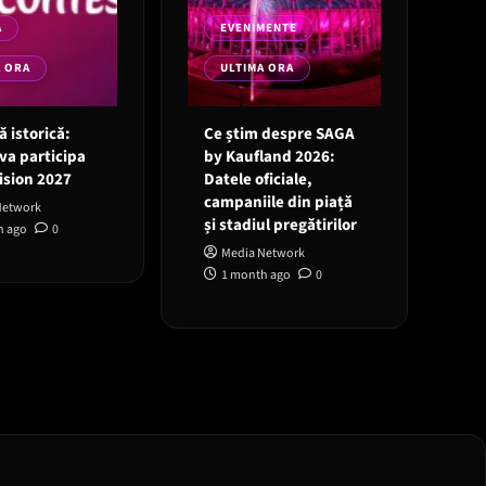
A
EVENIMENTE
A ORA
ULTIMA ORA
 istorică:
Ce știm despre SAGA
va participa
by Kaufland 2026:
ision 2027
Datele oficiale,
campaniile din piață
Network
și stadiul pregătirilor
h ago
0
Media Network
1 month ago
0