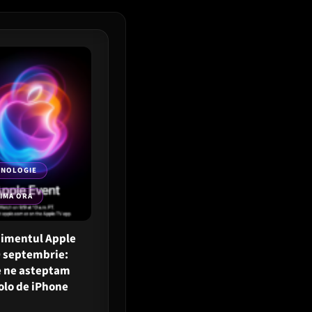
HNOLOGIE
IMA ORA
imentul Apple
9 septembrie:
e ne asteptam
olo de iPhone