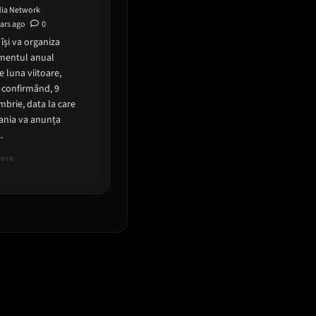
ia Network
ears ago
0
își va organiza
mentul anual
 luna viitoare,
 confirmând, 9
brie, data la care
nia va anunța
.
Read
More
more
about
Evenimentul
Apple
din
9
septembrie:
La
ce
ne
asteptam