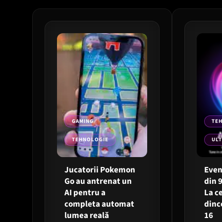
GAMING
TE
TEHNOLOGIE
ULT
Jucatorii Pokemon
Even
Go au antrenat un
din 
AI pentru a
La c
completa automat
dinc
lumea reală
16